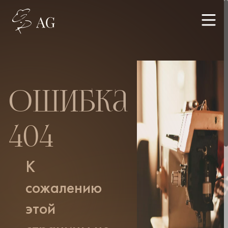
Ошибка
404
К
сожалению
этой